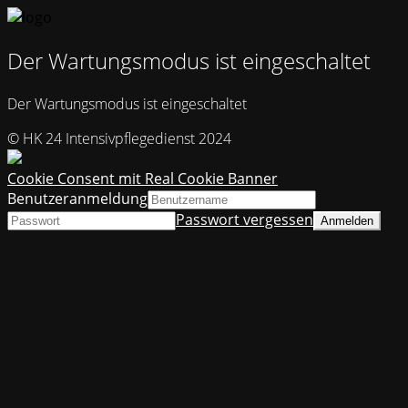
Der Wartungsmodus ist eingeschaltet
Der Wartungsmodus ist eingeschaltet
© HK 24 Intensivpflegedienst 2024
Cookie Consent mit Real Cookie Banner
Benutzeranmeldung
Passwort vergessen