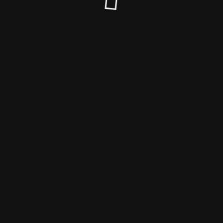
© HK 24 Intensivpflegedienst 2024